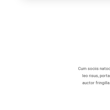
Cum sociis natoq
leo risus, por
auctor fringill